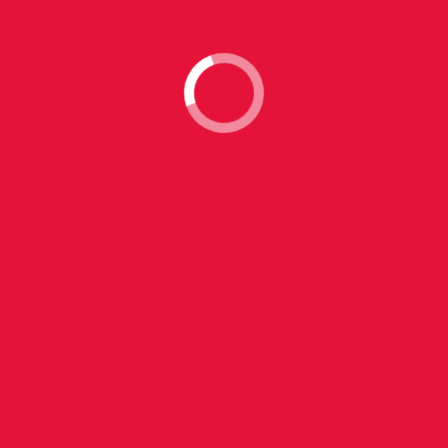
Sviluppo progetto
L'insieme delle
idee
del nostro staff si concretizzeranno
nella realizzazione di un dettagliato progetto valutando e
prevedendo ogni suo aspetto, dai permessi necessari
all’evasione di tutte le
pratiche burocratiche
per il suo
corretto svolgimento.
04
Consegna
Presenteremo al cliente le
diverse versioni
sviluppate dalla
sua richiesta iniziale, cosi da poter scegliere assieme la
soluzione ottimale sensibili al budjet
e agli obiettivi
prefissati.