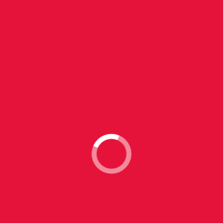
Spettacolo Comico
Corso di Formazione Animatori
Formazione
EVENTI DI NATALE
Evento Pubblico
Vibrations de Noel - Natale a Saint Vincent
2021
Evento Pubblico
La Banca del Tempo
EVENTI DI CARNEVALE
Evento Pubblico
Evento Pubblico
TORGNON WINTER PARK
Eventi al Winter Park di Torgnon - Divertimento per
tutta la famiglia!
TORGNON FAMILY FEST
Torgnon Family Fest – Una giornata di festa per tutta
la famiglia
EVENTI PER FAMIGLIE
Eventi per famiglie